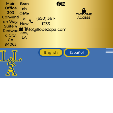
Main
Bran
Office
ch
303
Offic
TAXDOME
Conventi
ACCESS
(650) 361-
e
on Way,
New
1235
Suite 4
Orle
info@llopezcpa.com
Redwoo
ans,
d City,
LA
CA
94063
English
Español